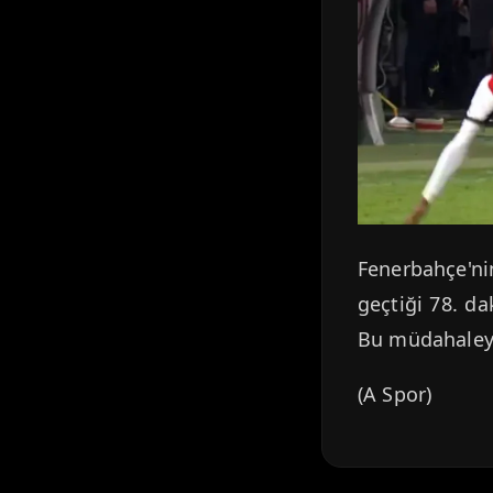
Fenerbahçe'ni
geçtiği 78. d
Bu müdahaleye 
(A Spor)