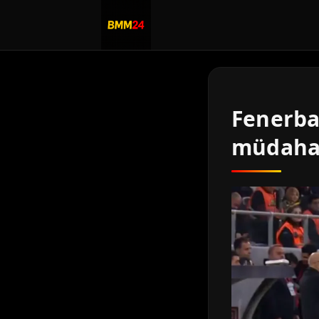
Fenerba
müdahale