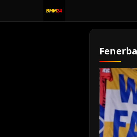
Fenerba