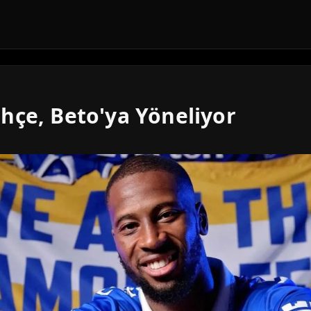
hçe, Beto'ya Yöneliyor